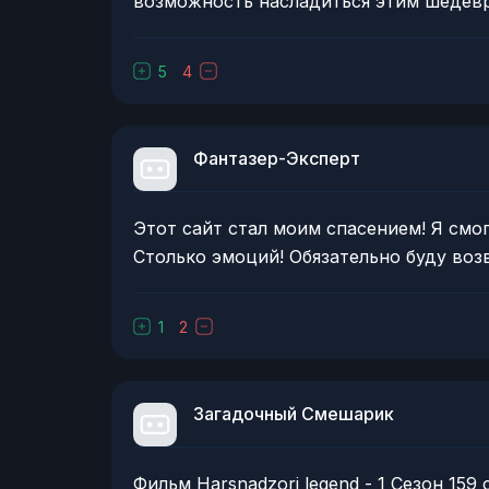
возможность насладиться этим шедевр
5
4
Фантазер-Эксперт
Этот сайт стал моим спасением! Я смогл
Столько эмоций! Обязательно буду воз
1
2
Загадочный Смешарик
Фильм Harsnadzori legend - 1 Сезон 159