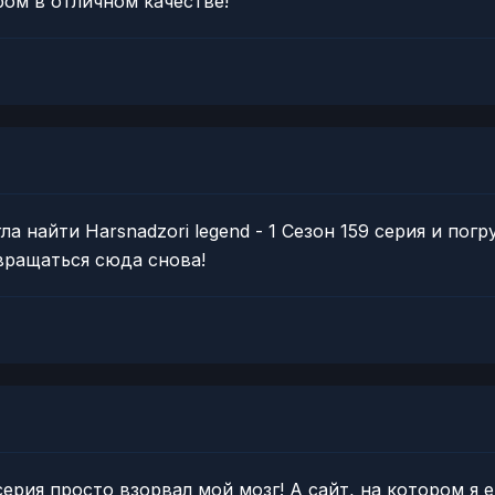
ом в отличном качестве!
а найти Harsnadzori legend - 1 Сезон 159 серия и пог
вращаться сюда снова!
 серия просто взорвал мой мозг! А сайт, на котором я