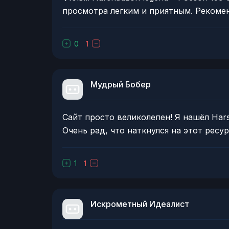
просмотра легким и приятным. Рекоме
0
1
Мудрый Бобер
Сайт просто великолепен! Я нашёл Hars
Очень рад, что наткнулся на этот ресур
1
1
Искрометный Идеалист