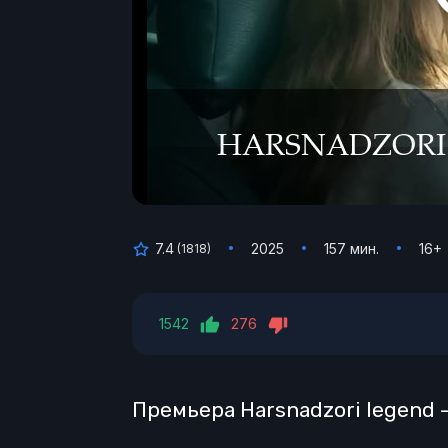
7.4
2025
157 мин.
16+
(
1818
)
1542
276
Премьера Harsnadzori legend -